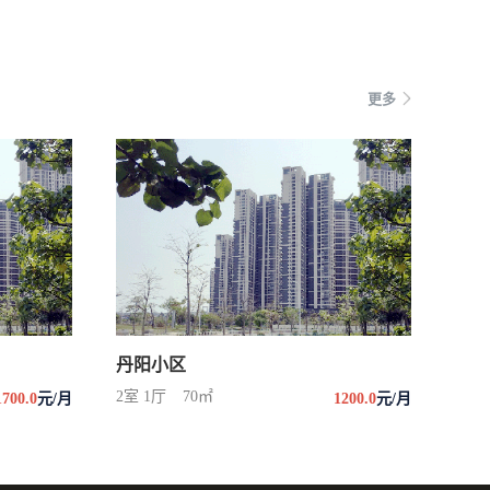
更多
丹阳小区
2室 1厅
70㎡
1700.0
元/月
1200.0
元/月