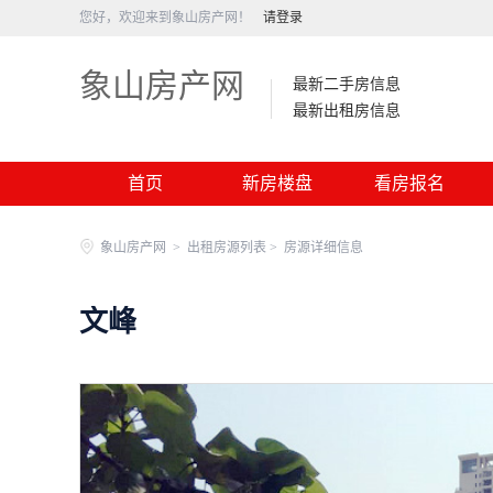
您好，欢迎来到象山房产网！
请登录
象山房产网
最新二手房信息
最新出租房信息
首页
新房楼盘
看房报名
象山房产网
>
出租房源列表 >
房源详细信息
文峰