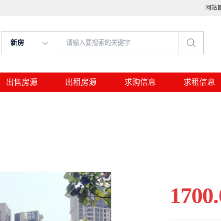
网站
新房
出售房源
出租房源
求购信息
求租信息
1700.