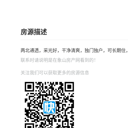
房源描述
两北通透，采光好，干净清爽，独门独户，可长期住，非常
联系时请说明是在
象山房产网
看到的！
关注我们可以获取更多的房源信息