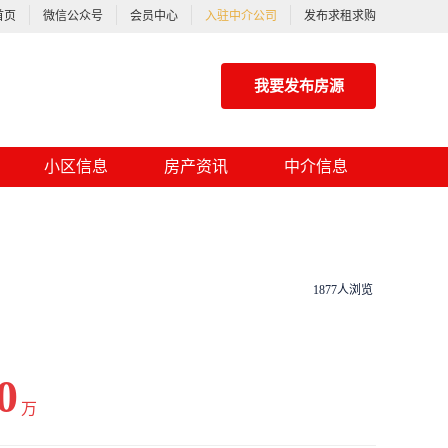
首页
微信公众号
会员中心
入驻中介公司
发布求租求购
我要发布房源
小区信息
房产资讯
中介信息
1877人浏览
0
万