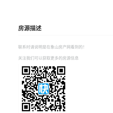
房源描述
联系时请说明是在
象山房产网
看到的！
关注我们可以获取更多的房源信息