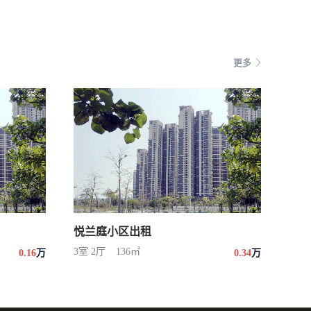
更多
悦兰庭小区出租
3室 2厅
136㎡
0.16
万
0.34
万