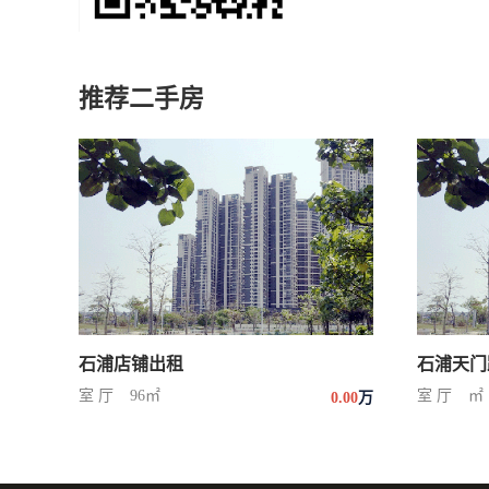
推荐二手房
石浦店铺出租
石浦天门
室 厅
96㎡
室 厅
㎡
0.00
万