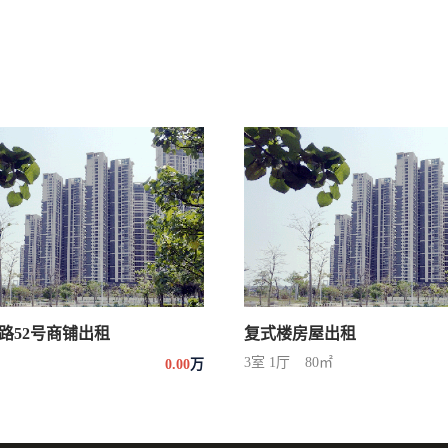
路52号商铺出租
复式楼房屋出租
3室 1厅
80㎡
0.00
万