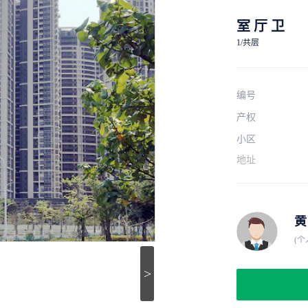
室 厅 卫
1/共层
编号
产权
小区
地址
黄
(个
>