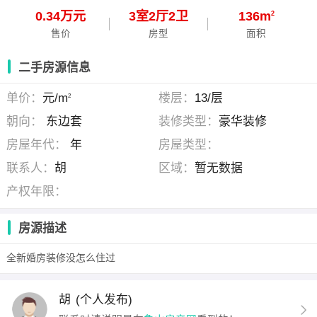
0.34万元
3
室
2
厅
2
卫
136m
2
售价
房型
面积
二手房源信息
单价：
元/m
楼层：
13/层
2
朝向：
东边套
装修类型：
豪华装修
房屋年代：
年
房屋类型：
联系人：
胡
区域：
暂无数据
产权年限：
房源描述
全新婚房装修没怎么住过
胡
(个人发布)